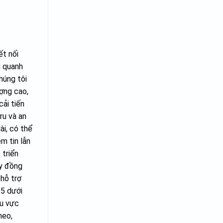
ết nối
g quanh
húng tôi
ượng cao,
cải tiến
ru và an
ài, có thể
m tin lẫn
 triển
ày đồng
 hỗ trợ
65 dưới
hu vực
heo,