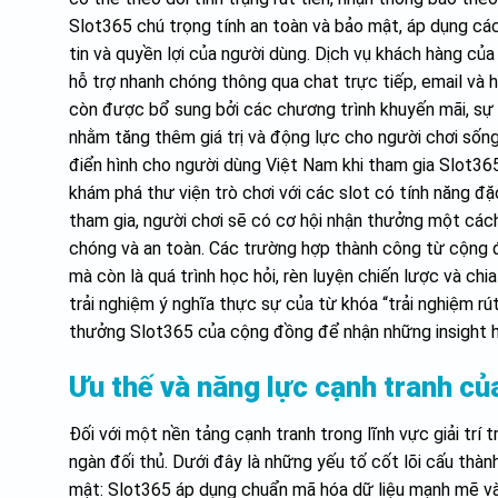
Slot365 chú trọng tính an toàn và bảo mật, áp dụng các
tin và quyền lợi của người dùng. Dịch vụ khách hàng c
hỗ trợ nhanh chóng thông qua chat trực tiếp, email và h
còn được bổ sung bởi các chương trình khuyến mãi, sự k
nhằm tăng thêm giá trị và động lực cho người chơi sống
điển hình cho người dùng Việt Nam khi tham gia Slot365
khám phá thư viện trò chơi với các slot có tính năng đ
tham gia, người chơi sẽ có cơ hội nhận thưởng một các
chóng và an toàn. Các trường hợp thành công từ cộng đ
mà còn là quá trình học hỏi, rèn luyện chiến lược và ch
trải nghiệm ý nghĩa thực sự của từ khóa “trải nghiệm r
thưởng Slot365 của cộng đồng để nhận những insight h
Ưu thế và năng lực cạnh tranh củ
Đối với một nền tảng cạnh tranh trong lĩnh vực giải tr
ngàn đối thủ. Dưới đây là những yếu tố cốt lõi cấu thà
mật: Slot365 áp dụng chuẩn mã hóa dữ liệu mạnh mẽ và 