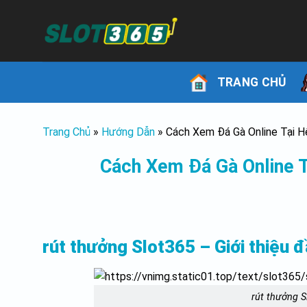
Skip
to
content
TRANG CHỦ
Trang Chủ
»
Hướng Dẫn
»
Cách Xem Đá Gà Online Tại 
Cách Xem Đá Gà Online 
rút thưởng Slot365 – Giới thiệu
rút thưởng S