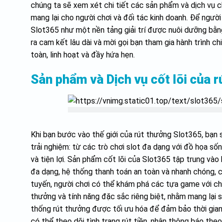
chúng ta sẽ xem xét chi tiết các sản phẩm và dịch vụ c
mang lại cho người chơi và đối tác kinh doanh. Để người
Slot365 như một nền tảng giải trí được nuôi dưỡng bằng 
ra cam kết lâu dài và mời gọi bạn tham gia hành trình 
toàn, linh hoạt và đầy hứa hẹn.
Sản phẩm và Dịch vụ cốt lõi của 
Khi bạn bước vào thế giới của rút thưởng Slot365, bạn s
trải nghiệm: từ các trò chơi slot đa dạng với đồ họa s
và tiện lợi. Sản phẩm cốt lõi của Slot365 tập trung vào
đa dạng, hệ thống thanh toán an toàn và nhanh chóng, 
tuyến, người chơi có thể khám phá các tựa game với ch
thưởng và tính năng đặc sắc riêng biệt, nhằm mang lại 
thống rút thưởng được tối ưu hóa để đảm bảo thời gian x
có thể theo dõi tình trạng rút tiền, nhận thông báo theo