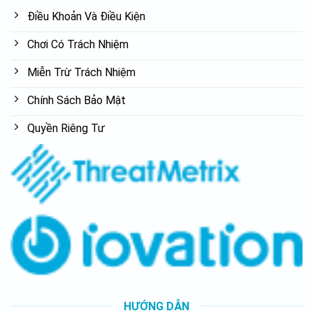
Điều Khoản Và Điều Kiện
Chơi Có Trách Nhiệm
Miễn Trừ Trách Nhiệm
Chính Sách Bảo Mật
Quyền Riêng Tư
HƯỚNG DẪN