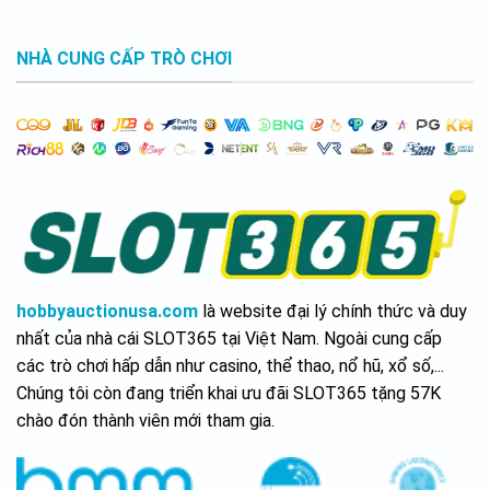
tin
cậy
NHÀ CUNG CẤP TRÒ CHƠI
hobbyauctionusa.com
là website đại lý chính thức và duy
nhất của nhà cái SLOT365 tại Việt Nam. Ngoài cung cấp
các trò chơi hấp dẫn như casino, thể thao, nổ hũ, xổ số,...
Chúng tôi còn đang triển khai ưu đãi SLOT365 tặng 57K
chào đón thành viên mới tham gia.