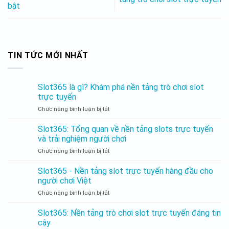
bật
TIN TỨC MỚI NHẤT
Slot365 là gì? Khám phá nền tảng trò chơi slot
trực tuyến
Chức năng bình luận bị tắt
Slot365
là
gì?
Slot365: Tổng quan về nền tảng slots trực tuyến
Khám
và trải nghiệm người chơi
phá
Chức năng bình luận bị tắt
Slot365:
nền
Tổng
tảng
quan
Slot365 - Nền tảng slot trực tuyến hàng đầu cho
trò
về
chơi
người chơi Việt
nền
slot
Chức năng bình luận bị tắt
Slot365
tảng
trực
-
slots
tuyến
Nền
Slot365: Nền tảng trò chơi slot trực tuyến đáng tin
trực
tảng
tuyến
cậy
slot