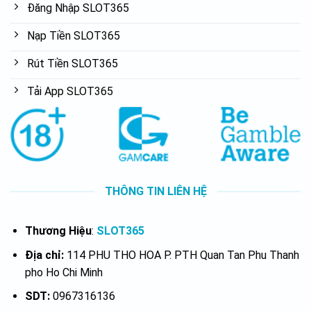
Đăng Nhập SLOT365
Nạp Tiền SLOT365
Rút Tiền SLOT365
Tải App SLOT365
THÔNG TIN LIÊN HỆ
Thương Hiệu
:
SLOT365
Địa chỉ:
114 PHU THO HOA P. PTH Quan Tan Phu Thanh
pho Ho Chi Minh
SDT:
0967316136