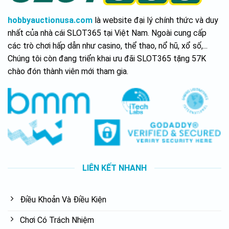
hobbyauctionusa.com
là website đại lý chính thức và duy
nhất của nhà cái SLOT365 tại Việt Nam. Ngoài cung cấp
các trò chơi hấp dẫn như casino, thể thao, nổ hũ, xổ số,...
Chúng tôi còn đang triển khai ưu đãi SLOT365 tặng 57K
chào đón thành viên mới tham gia.
LIÊN KẾT NHANH
Điều Khoản Và Điều Kiện
Chơi Có Trách Nhiệm