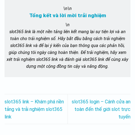
\n\n
Tổng kết và lời mời trải nghiệm
\n
slot365 link là một nền tảng liên kết mang lại sự tiện lợi và an
toàn cho trải nghiệm số. Hãy bắt đầu bằng cách trải nghiệm
slot365 link và để lại ý kiến của bạn thông qua các phản hồi,
giúp chúng tôi ngày càng hoàn thiện. Để trải nghiệm, hãy xem
xét
trải nghiệm slot365 link
và
đánh giá slot365 link
để cùng xây
dựng một cộng đồng tin cậy và năng động.
slot365 link – Khám phá nền
slot365 login – Cánh cửa an
tảng và trải nghiệm slot365
toàn đến thế giới slot trực
link
tuyến