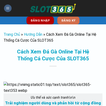
Skip
to
content
ĐĂNG NHẬP
ĐĂNG KÝ
Trang Chủ
»
Hướng Dẫn
»
Cách Xem Đá Gà Online Tại Hệ
Thống Cá Cược Của SLOT365
Cách Xem Đá Gà Online Tại Hệ
Thống Cá Cược Của SLOT365
Ưu thế và sức cạnh tranh\n\n
Trải nghiệm người dùng và phản hồi từ cộng đồng