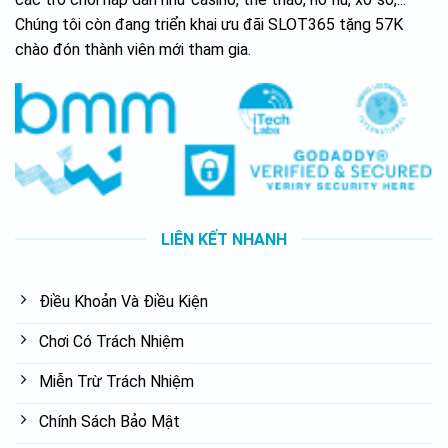
Chúng tôi còn đang triển khai ưu đãi SLOT365 tặng 57K
chào đón thành viên mới tham gia.
LIÊN KẾT NHANH
Điều Khoản Và Điều Kiện
Chơi Có Trách Nhiệm
Miễn Trừ Trách Nhiệm
Chính Sách Bảo Mật