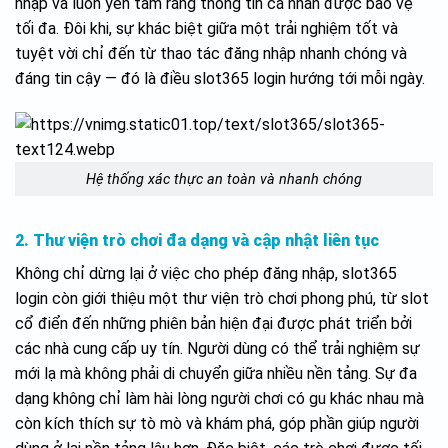
nhập và luôn yên tâm rằng thông tin cá nhân được bảo vệ
tối đa. Đôi khi, sự khác biệt giữa một trải nghiệm tốt và
tuyệt vời chỉ đến từ thao tác đăng nhập nhanh chóng và
đáng tin cậy — đó là điều slot365 login hướng tới mỗi ngày.
Hệ thống xác thực an toàn và nhanh chóng
2. Thư viện trò chơi đa dạng và cập nhật liên tục
Không chỉ dừng lại ở việc cho phép đăng nhập, slot365
login còn giới thiệu một thư viện trò chơi phong phú, từ slot
cổ điển đến những phiên bản hiện đại được phát triển bởi
các nhà cung cấp uy tín. Người dùng có thể trải nghiệm sự
mới lạ mà không phải di chuyển giữa nhiều nền tảng. Sự đa
dạng không chỉ làm hài lòng người chơi có gu khác nhau mà
còn kích thích sự tò mò và khám phá, góp phần giúp người