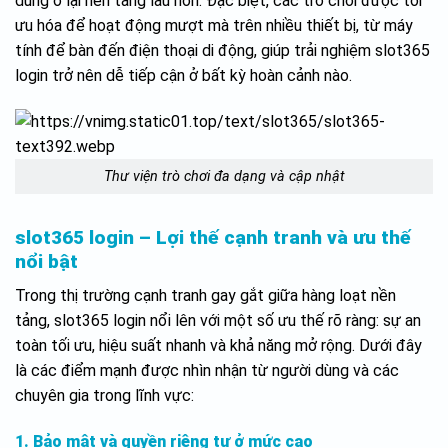
dùng ở lại nền tảng lâu hơn. Đặc biệt, các trò chơi được tối
ưu hóa để hoạt động mượt mà trên nhiều thiết bị, từ máy
tính để bàn đến điện thoại di động, giúp
trải nghiệm slot365
login
trở nên dễ tiếp cận ở bất kỳ hoàn cảnh nào.
Thư viện trò chơi đa dạng và cập nhật
slot365 login – Lợi thế cạnh tranh và ưu thế
nổi bật
Trong thị trường cạnh tranh gay gắt giữa hàng loạt nền
tảng, slot365 login nổi lên với một số ưu thế rõ ràng: sự an
toàn tối ưu, hiệu suất nhanh và khả năng mở rộng. Dưới đây
là các điểm mạnh được nhìn nhận từ người dùng và các
chuyên gia trong lĩnh vực:
1. Bảo mật và quyền riêng tư ở mức cao