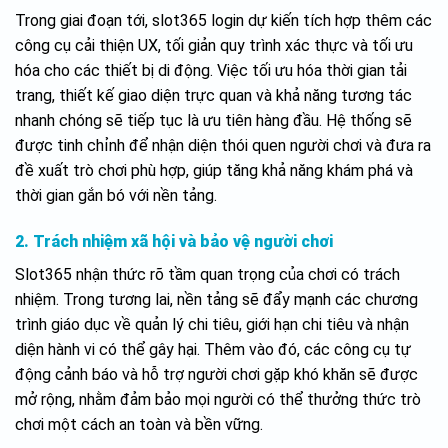
Trong giai đoạn tới, slot365 login dự kiến tích hợp thêm các
công cụ cải thiện UX, tối giản quy trình xác thực và tối ưu
hóa cho các thiết bị di động. Việc tối ưu hóa thời gian tải
trang, thiết kế giao diện trực quan và khả năng tương tác
nhanh chóng sẽ tiếp tục là ưu tiên hàng đầu. Hệ thống sẽ
được tinh chỉnh để nhận diện thói quen người chơi và đưa ra
đề xuất trò chơi phù hợp, giúp tăng khả năng khám phá và
thời gian gắn bó với nền tảng.
2. Trách nhiệm xã hội và bảo vệ người chơi
Slot365 nhận thức rõ tầm quan trọng của chơi có trách
nhiệm. Trong tương lai, nền tảng sẽ đẩy mạnh các chương
trình giáo dục về quản lý chi tiêu, giới hạn chi tiêu và nhận
diện hành vi có thể gây hại. Thêm vào đó, các công cụ tự
động cảnh báo và hỗ trợ người chơi gặp khó khăn sẽ được
mở rộng, nhằm đảm bảo mọi người có thể thưởng thức trò
chơi một cách an toàn và bền vững.