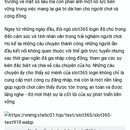
trưởng về mặt số liệu mà còn phản ánh một nỗ lực bền
vững trong việc mang lại giá trị dài hạn cho người chơi và
cộng đồng.
Ngay từ những ngày đầu, đội ngũ slot365 login đã chú trọng
đến cảm xúc và tính nhân văn trong trải nghiệm người chơi.
Họ kể lại những câu chuyện thành công: những người lần
đầu kết nối không quen thuộc với thế giới trực tuyến nhưng
sau thời gian ngắn đã gia nhập cộng đồng, tham gia các sự
kiện đặc biệt và chia sẻ câu chuyện của họ. Những câu
chuyện ấy cho thấy sứ mệnh của slot365 login không chỉ là
cung cấp một công cụ đăng nhập, mà còn là một nền tảng
giúp người chơi cảm thấy được tôn trọng, an toàn và được
lắng nghe - đó mới thật sự là cốt lõi của sự phát triển bền
vững.