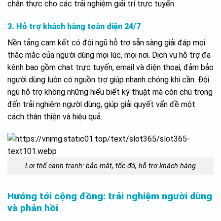
chân thực cho các trải nghiệm giải trí trực tuyến.
3. Hỗ trợ khách hàng toàn diện 24/7
Nền tảng cam kết có đội ngũ hỗ trợ sẵn sàng giải đáp mọi
thắc mắc của người dùng mọi lúc, mọi nơi. Dịch vụ hỗ trợ đa
kênh bao gồm chat trực tuyến, email và điện thoại, đảm bảo
người dùng luôn có nguồn trợ giúp nhanh chóng khi cần. Đội
ngũ hỗ trợ không những hiểu biết kỹ thuật mà còn chú trọng
đến trải nghiệm người dùng, giúp giải quyết vấn đề một
cách thân thiện và hiệu quả.
Lợi thế cạnh tranh: bảo mật, tốc độ, hỗ trợ khách hàng
Hướng tới cộng đồng: trải nghiệm người dùng
và phản hồi