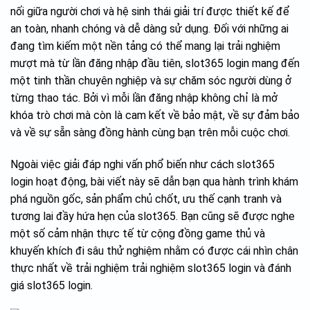
nối giữa người chơi và hệ sinh thái giải trí được thiết kế để
an toàn, nhanh chóng và dễ dàng sử dụng. Đối với những ai
đang tìm kiếm một nền tảng có thể mang lại trải nghiệm
mượt mà từ lần đăng nhập đầu tiên, slot365 login mang đến
một tinh thần chuyên nghiệp và sự chăm sóc người dùng ở
từng thao tác. Bởi vì mỗi lần đăng nhập không chỉ là mở
khóa trò chơi mà còn là cam kết về bảo mật, về sự đảm bảo
và về sự sẵn sàng đồng hành cùng bạn trên mỗi cuộc chơi.
Ngoài việc giải đáp nghi vấn phổ biến như cách
slot365
login
hoạt động, bài viết này sẽ dẫn bạn qua hành trình khám
phá nguồn gốc, sản phẩm chủ chốt, ưu thế cạnh tranh và
tương lai đầy hứa hẹn của slot365. Bạn cũng sẽ được nghe
một số cảm nhận thực tế từ cộng đồng game thủ và
khuyến khích đi sâu thử nghiệm nhằm có được cái nhìn chân
thực nhất về trải nghiệm
trải nghiệm slot365 login
và
đánh
giá slot365 login
.