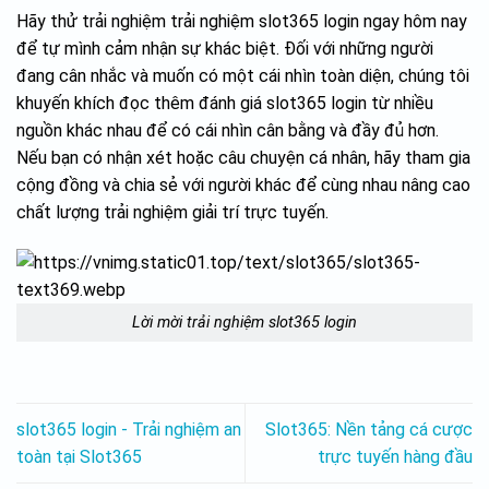
Hãy thử trải nghiệm
trải nghiệm slot365 login
ngay hôm nay
để tự mình cảm nhận sự khác biệt. Đối với những người
đang cân nhắc và muốn có một cái nhìn toàn diện, chúng tôi
khuyến khích đọc thêm
đánh giá slot365 login
từ nhiều
nguồn khác nhau để có cái nhìn cân bằng và đầy đủ hơn.
Nếu bạn có nhận xét hoặc câu chuyện cá nhân, hãy tham gia
cộng đồng và chia sẻ với người khác để cùng nhau nâng cao
chất lượng trải nghiệm giải trí trực tuyến.
Lời mời trải nghiệm slot365 login
slot365 login - Trải nghiệm an
Slot365: Nền tảng cá cược
toàn tại Slot365
trực tuyến hàng đầu