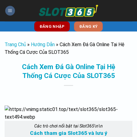
Skip
to
content
ĐĂNG NHẬP
ĐĂNG KÝ
Trang Chủ
»
Hướng Dẫn
»
Cách Xem Đá Gà Online Tại Hệ
Thống Cá Cược Của SLOT365
Cách Xem Đá Gà Online Tại Hệ
Thống Cá Cược Của SLOT365
Các trò chơi nổi bật tại Slot365\n\n
Cách tham gia Slot365 và lưu ý