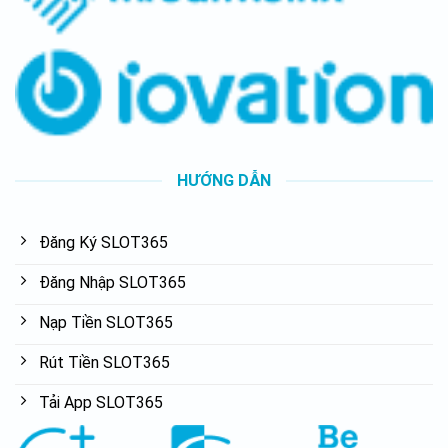
HƯỚNG DẪN
Đăng Ký SLOT365
Đăng Nhập SLOT365
Nạp Tiền SLOT365
Rút Tiền SLOT365
Tải App SLOT365