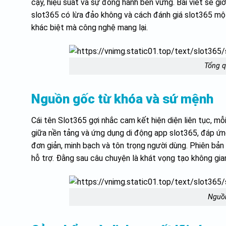
cậy, hiệu suất và sự đồng hành bền vững. Bài viết sẽ giớ
slot365 có lừa đảo không và cách đánh giá slot365 mộ
khác biệt mà công nghệ mang lại.
Tổng qu
Nguồn gốc từ khóa và sứ mệnh
Cái tên Slot365 gợi nhắc cam kết hiện diện liên tục, mỗ
giữa nền tảng và ứng dụng di động app slot365, đáp ứng 
đơn giản, minh bạch và tôn trọng người dùng. Phiên bản
hỗ trợ. Đằng sau câu chuyện là khát vọng tạo không gia
Nguồn