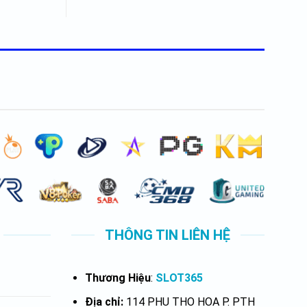
THÔNG TIN LIÊN HỆ
Thương Hiệu
:
SLOT365
Địa chỉ:
114 PHU THO HOA P. PTH