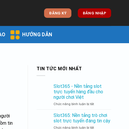
ĐĂNG KÝ
ĐĂNG NHẬP
AO
HƯỚNG DẪN
TIN TỨC MỚI NHẤT
Slot365 - Nền tảng slot
trực tuyến hàng đầu cho
người chơi Việt
Chức năng bình luận bị tắt
Slot365
-
Nền
Slot365: Nền tảng trò chơi
người
tảng
slot trực tuyến đáng tin cậy
gồm tin
slot
Chức năng bình luận bị tắt
Slot365:
trực