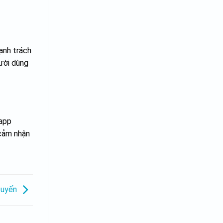
ạnh trách
gười dùng
 app
 cảm nhận
tuyến