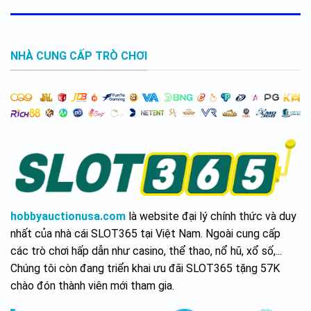
chơi
An
slots
Toàn
trực
tuyến
NHÀ CUNG CẤP TRÒ CHƠI
hobbyauctionusa.com
là website đại lý chính thức và duy
nhất của nhà cái SLOT365 tại Việt Nam. Ngoài cung cấp
các trò chơi hấp dẫn như casino, thể thao, nổ hũ, xổ số,...
Chúng tôi còn đang triển khai ưu đãi SLOT365 tặng 57K
chào đón thành viên mới tham gia.