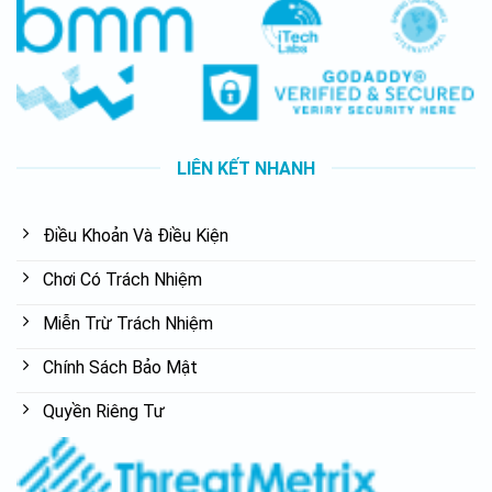
LIÊN KẾT NHANH
Điều Khoản Và Điều Kiện
Chơi Có Trách Nhiệm
Miễn Trừ Trách Nhiệm
Chính Sách Bảo Mật
Quyền Riêng Tư