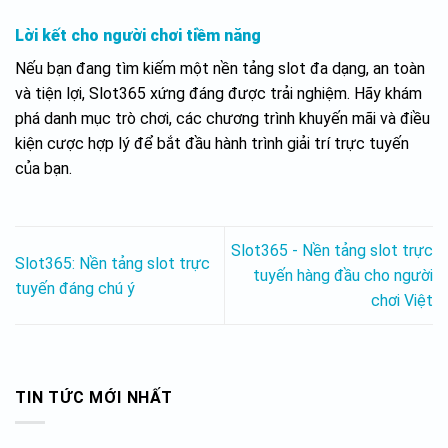
Lời kết cho người chơi tiềm năng
Nếu bạn đang tìm kiếm một nền tảng slot đa dạng, an toàn
và tiện lợi, Slot365 xứng đáng được trải nghiệm. Hãy khám
phá danh mục trò chơi, các chương trình khuyến mãi và điều
kiện cược hợp lý để bắt đầu hành trình giải trí trực tuyến
của bạn.
Slot365 - Nền tảng slot trực
Slot365: Nền tảng slot trực
tuyến hàng đầu cho người
tuyến đáng chú ý
chơi Việt
TIN TỨC MỚI NHẤT