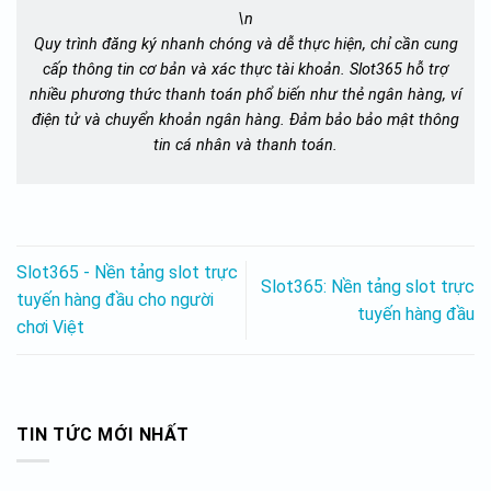
\n
Quy trình đăng ký nhanh chóng và dễ thực hiện, chỉ cần cung
cấp thông tin cơ bản và xác thực tài khoản. Slot365 hỗ trợ
nhiều phương thức thanh toán phổ biến như thẻ ngân hàng, ví
điện tử và chuyển khoản ngân hàng. Đảm bảo bảo mật thông
tin cá nhân và thanh toán.
Slot365 - Nền tảng slot trực
Slot365: Nền tảng slot trực
tuyến hàng đầu cho người
tuyến hàng đầu
chơi Việt
TIN TỨC MỚI NHẤT