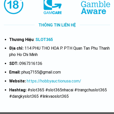
THÔNG TIN LIÊN HỆ
Thương Hiệu
:
SLOT365
Địa chỉ:
114 PHU THO HOA P. PTH Quan Tan Phu Thanh
pho Ho Chi Minh
SDT:
0967316136
Email:
phuq7155@gmail.com
Website:
https://hobbyauctionusa.com/
Hashtag:
#slot365 #slot365nhacai #trangchuslot365
#dangkyslot365 #linkvaoslot365