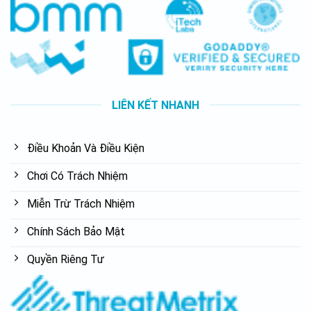
LIÊN KẾT NHANH
Điều Khoản Và Điều Kiện
Chơi Có Trách Nhiệm
Miễn Trừ Trách Nhiệm
Chính Sách Bảo Mật
Quyền Riêng Tư