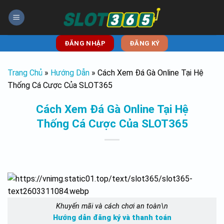
Skip
to
content
ĐĂNG NHẬP
ĐĂNG KÝ
Trang Chủ
»
Hướng Dẫn
»
Cách Xem Đá Gà Online Tại Hệ
Thống Cá Cược Của SLOT365
Cách Xem Đá Gà Online Tại Hệ
Thống Cá Cược Của SLOT365
Khuyến mãi và cách chơi an toàn\n
Hướng dẫn đăng ký và thanh toán