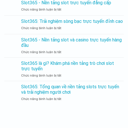
Slot365 - Nền tảng slot trực tuyến đẳng cấp
Chức năng bình luận bị tắt
Slot365
-
Nền
Slot365: Trải nghiệm sòng bạc trực tuyến đỉnh cao
tảng
Chức năng bình luận bị tắt
Slot365:
slot
Trải
trực
nghiệm
tuyến
Slot365 - Nền tảng slot và casino trực tuyến hàng
sòng
đẳng
đầu
bạc
cấp
Chức năng bình luận bị tắt
Slot365
trực
-
tuyến
Nền
đỉnh
Slot365 là gì? Khám phá nền tảng trò chơi slot
tảng
cao
trực tuyến
slot
Chức năng bình luận bị tắt
Slot365
và
là
casino
gì?
Slot365: Tổng quan về nền tảng slots trực tuyến
trực
Khám
tuyến
và trải nghiệm người chơi
phá
hàng
Chức năng bình luận bị tắt
Slot365:
nền
đầu
Tổng
tảng
quan
trò
về
chơi
nền
slot
tảng
trực