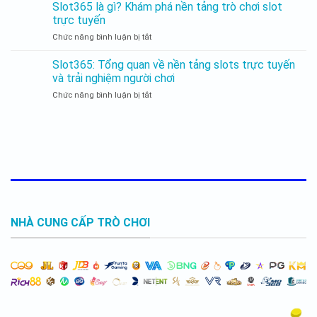
Nền
đỉnh
Slot365 là gì? Khám phá nền tảng trò chơi slot
tảng
cao
trực tuyến
slot
Chức năng bình luận bị tắt
Slot365
và
là
casino
gì?
Slot365: Tổng quan về nền tảng slots trực tuyến
trực
Khám
tuyến
và trải nghiệm người chơi
phá
hàng
Chức năng bình luận bị tắt
Slot365:
nền
đầu
Tổng
tảng
quan
trò
về
chơi
nền
slot
tảng
trực
slots
tuyến
trực
tuyến
và
trải
NHÀ CUNG CẤP TRÒ CHƠI
nghiệm
người
chơi