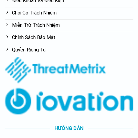
Điều Khoản Và Điều Kiện
Chơi Có Trách Nhiệm
Miễn Trừ Trách Nhiệm
Chính Sách Bảo Mật
Quyền Riêng Tư
HƯỚNG DẪN