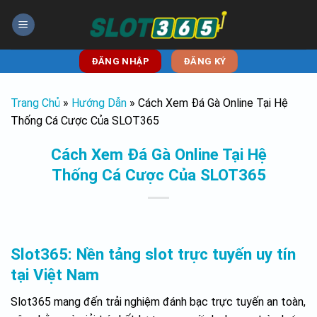
Skip
to
content
ĐĂNG NHẬP
ĐĂNG KÝ
Trang Chủ
»
Hướng Dẫn
»
Cách Xem Đá Gà Online Tại Hệ
Thống Cá Cược Của SLOT365
Cách Xem Đá Gà Online Tại Hệ
Thống Cá Cược Của SLOT365
Slot365: Nền tảng slot trực tuyến uy tín
tại Việt Nam
Slot365 mang đến trải nghiệm đánh bạc trực tuyến an toàn,