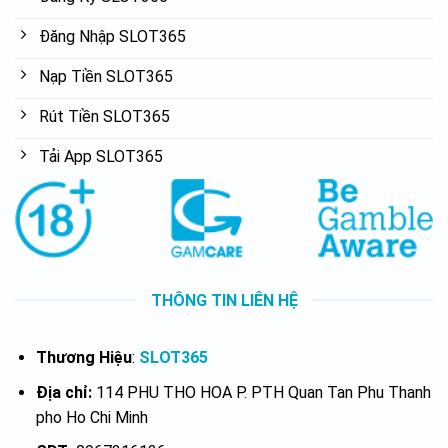
Đăng Nhập SLOT365
Nạp Tiền SLOT365
Rút Tiền SLOT365
Tải App SLOT365
THÔNG TIN LIÊN HỆ
Thương Hiệu
:
SLOT365
Địa chỉ:
114 PHU THO HOA P. PTH Quan Tan Phu Thanh
pho Ho Chi Minh