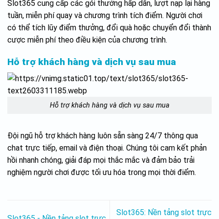
Slot365 cung cấp các gói thưởng hấp dẫn, lượt nạp lại hàng
tuần, miễn phí quay và chương trình tích điểm. Người chơi
có thể tích lũy điểm thưởng, đổi quà hoặc chuyển đổi thành
cược miễn phí theo điều kiện của chương trình.
Hỗ trợ khách hàng và dịch vụ sau mua
Hỗ trợ khách hàng và dịch vụ sau mua
Đội ngũ hỗ trợ khách hàng luôn sẵn sàng 24/7 thông qua
chat trực tiếp, email và điện thoại. Chúng tôi cam kết phản
hồi nhanh chóng, giải đáp mọi thắc mắc và đảm bảo trải
nghiệm người chơi được tối ưu hóa trong mọi thời điểm.
Slot365: Nền tảng slot trực
Slot365 - Nền tảng slot trực