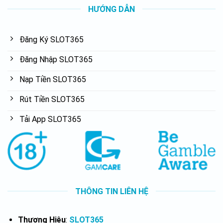
HƯỚNG DẪN
Đăng Ký SLOT365
Đăng Nhập SLOT365
Nạp Tiền SLOT365
Rút Tiền SLOT365
Tải App SLOT365
THÔNG TIN LIÊN HỆ
Thương Hiệu
:
SLOT365