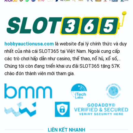
hobbyauctionusa.com
là website đại lý chính thức và duy
nhất của nhà cái SLOT365 tại Việt Nam. Ngoài cung cấp
các trò chơi hấp dẫn như casino, thể thao, nổ hũ, xổ số,...
Chúng tôi còn đang triển khai ưu đãi SLOT365 tặng 57K
chào đón thành viên mới tham gia.
LIÊN KẾT NHANH