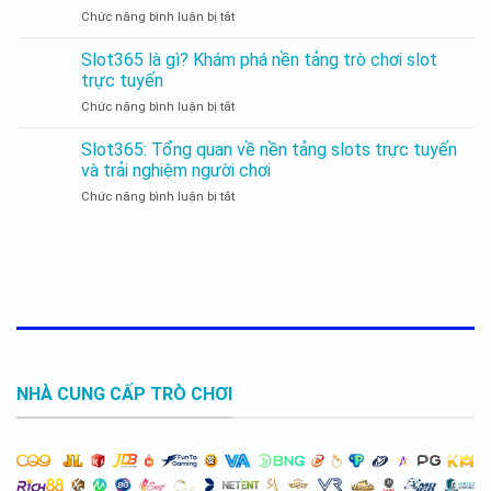
cấp
Chức năng bình luận bị tắt
Slot365
trực
-
tuyến
Nền
đỉnh
Slot365 là gì? Khám phá nền tảng trò chơi slot
tảng
cao
trực tuyến
slot
Chức năng bình luận bị tắt
Slot365
và
là
casino
gì?
Slot365: Tổng quan về nền tảng slots trực tuyến
trực
Khám
tuyến
và trải nghiệm người chơi
phá
hàng
Chức năng bình luận bị tắt
Slot365:
nền
đầu
Tổng
tảng
quan
trò
về
chơi
nền
slot
tảng
trực
slots
tuyến
trực
tuyến
và
trải
NHÀ CUNG CẤP TRÒ CHƠI
nghiệm
người
chơi