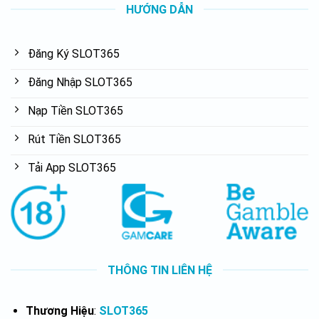
HƯỚNG DẪN
Đăng Ký SLOT365
Đăng Nhập SLOT365
Nạp Tiền SLOT365
Rút Tiền SLOT365
Tải App SLOT365
THÔNG TIN LIÊN HỆ
Thương Hiệu
:
SLOT365