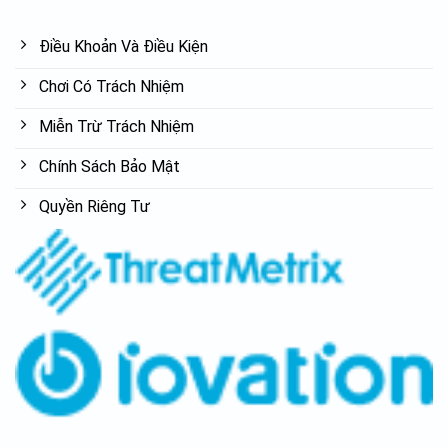
Điều Khoản Và Điều Kiện
Chơi Có Trách Nhiệm
Miễn Trừ Trách Nhiệm
Chính Sách Bảo Mật
Quyền Riêng Tư