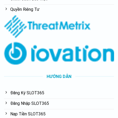
Quyền Riêng Tư
HƯỚNG DẪN
Đăng Ký SLOT365
Đăng Nhập SLOT365
Nạp Tiền SLOT365