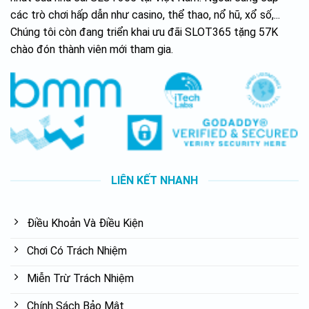
các trò chơi hấp dẫn như casino, thể thao, nổ hũ, xổ số,...
Chúng tôi còn đang triển khai ưu đãi SLOT365 tặng 57K
chào đón thành viên mới tham gia.
LIÊN KẾT NHANH
Điều Khoản Và Điều Kiện
Chơi Có Trách Nhiệm
Miễn Trừ Trách Nhiệm
Chính Sách Bảo Mật