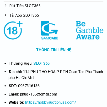
Rút Tiền SLOT365
Tải App SLOT365
THÔNG TIN LIÊN HỆ
Thương Hiệu
:
SLOT365
Địa chỉ:
114 PHU THO HOA P. PTH Quan Tan Phu Thanh
pho Ho Chi Minh
SDT:
0967316136
Email:
phuq7155@gmail.com
Website:
https://hobbyauctionusa.com/