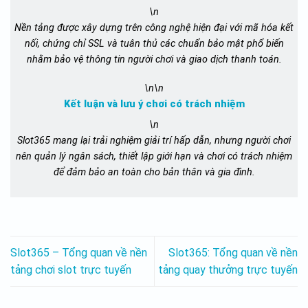
\n
Nền tảng được xây dựng trên công nghệ hiện đại với mã hóa kết
nối, chứng chỉ SSL và tuân thủ các chuẩn bảo mật phổ biến
nhằm bảo vệ thông tin người chơi và giao dịch thanh toán.
\n\n
Kết luận và lưu ý chơi có trách nhiệm
\n
Slot365 mang lại trải nghiệm giải trí hấp dẫn, nhưng người chơi
nên quản lý ngân sách, thiết lập giới hạn và chơi có trách nhiệm
để đảm bảo an toàn cho bản thân và gia đình.
Slot365 – Tổng quan về nền
Slot365: Tổng quan về nền
tảng chơi slot trực tuyến
tảng quay thưởng trực tuyến