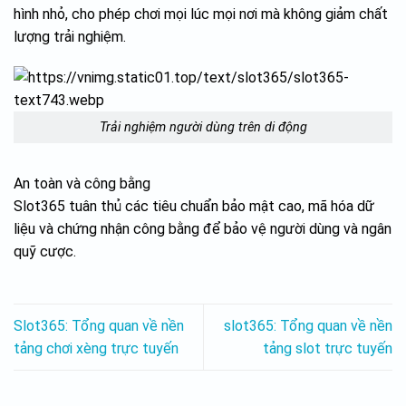
hình nhỏ, cho phép chơi mọi lúc mọi nơi mà không giảm chất
lượng trải nghiệm.
Trải nghiệm người dùng trên di động
An toàn và công bằng
Slot365 tuân thủ các tiêu chuẩn bảo mật cao, mã hóa dữ
liệu và chứng nhận công bằng để bảo vệ người dùng và ngân
quỹ cược.
Slot365: Tổng quan về nền
slot365: Tổng quan về nền
tảng chơi xèng trực tuyến
tảng slot trực tuyến