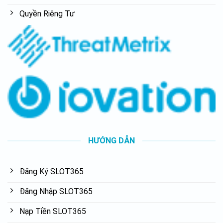
Quyền Riêng Tư
HƯỚNG DẪN
Đăng Ký SLOT365
Đăng Nhập SLOT365
Nạp Tiền SLOT365