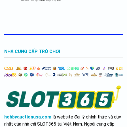
chơi
cho
-
slot
người
Đánh
trực
chơi
giá
tuyến
Việt
nền
đáng
tảng
tin
slot
cậy
trực
tuyến
NHÀ CUNG CẤP TRÒ CHƠI
hobbyauctionusa.com
là website đại lý chính thức và duy
nhất của nhà cái SLOT365 tại Việt Nam. Ngoài cung cấp