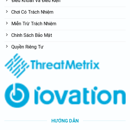
Điều Khoản Và Điều Kiện
Chơi Có Trách Nhiệm
Miễn Trừ Trách Nhiệm
Chính Sách Bảo Mật
Quyền Riêng Tư
HƯỚNG DẪN