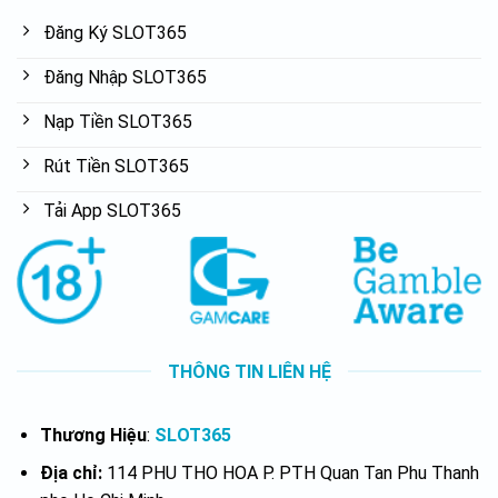
Đăng Ký SLOT365
Đăng Nhập SLOT365
Nạp Tiền SLOT365
Rút Tiền SLOT365
Tải App SLOT365
THÔNG TIN LIÊN HỆ
Thương Hiệu
:
SLOT365
Địa chỉ:
114 PHU THO HOA P. PTH Quan Tan Phu Thanh