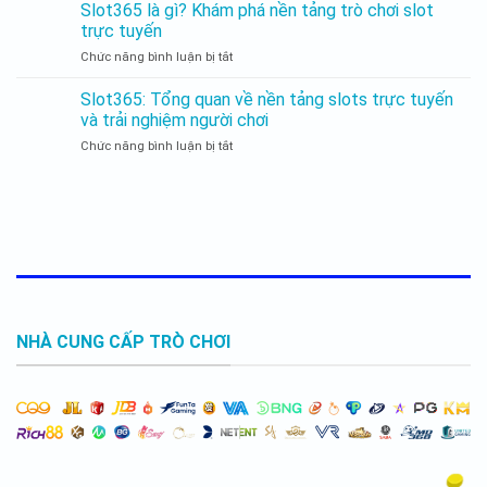
Nền
đỉnh
Slot365 là gì? Khám phá nền tảng trò chơi slot
tảng
cao
trực tuyến
slot
Chức năng bình luận bị tắt
Slot365
và
là
casino
gì?
Slot365: Tổng quan về nền tảng slots trực tuyến
trực
Khám
tuyến
và trải nghiệm người chơi
phá
hàng
Chức năng bình luận bị tắt
Slot365:
nền
đầu
Tổng
tảng
quan
trò
về
chơi
nền
slot
tảng
trực
slots
tuyến
trực
tuyến
và
trải
NHÀ CUNG CẤP TRÒ CHƠI
nghiệm
người
chơi