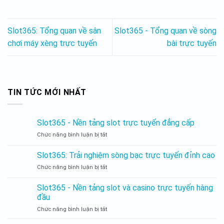
Slot365: Tổng quan về sân
Slot365 - Tổng quan về sòng
chơi máy xèng trực tuyến
bài trực tuyến
TIN TỨC MỚI NHẤT
Slot365 - Nền tảng slot trực tuyến đẳng cấp
Chức năng bình luận bị tắt
Slot365
-
Nền
Slot365: Trải nghiệm sòng bạc trực tuyến đỉnh cao
tảng
Chức năng bình luận bị tắt
Slot365:
slot
Trải
trực
nghiệm
tuyến
Slot365 - Nền tảng slot và casino trực tuyến hàng
sòng
đẳng
đầu
bạc
cấp
Chức năng bình luận bị tắt
Slot365
trực
-
tuyến