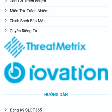
Chơi Có Trách Nhiệm
Miễn Trừ Trách Nhiệm
Chính Sách Bảo Mật
Quyền Riêng Tư
HƯỚNG DẪN
Đăng Ký SLOT365