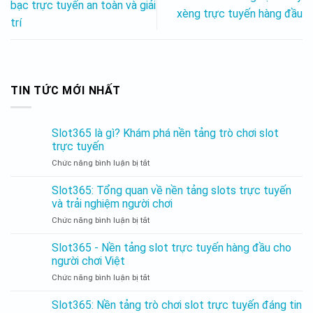
bạc trực tuyến an toàn và giải
xèng trực tuyến hàng đầu
trí
TIN TỨC MỚI NHẤT
Slot365 là gì? Khám phá nền tảng trò chơi slot
trực tuyến
Chức năng bình luận bị tắt
Slot365
là
gì?
Slot365: Tổng quan về nền tảng slots trực tuyến
Khám
và trải nghiệm người chơi
phá
Chức năng bình luận bị tắt
Slot365:
nền
Tổng
tảng
quan
Slot365 - Nền tảng slot trực tuyến hàng đầu cho
trò
về
chơi
người chơi Việt
nền
slot
Chức năng bình luận bị tắt
Slot365
tảng
trực
-
slots
tuyến
Nền
Slot365: Nền tảng trò chơi slot trực tuyến đáng tin
trực