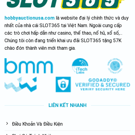
hobbyauctionusa.com
là website đại lý chính thức và duy
nhất của nhà cái SLOT365 tại Việt Nam. Ngoài cung cấp
các trò chơi hấp dẫn như casino, thể thao, nổ hũ, xổ số,...
Chúng tôi còn đang triển khai ưu đãi SLOT365 tặng 57K
chào đón thành viên mới tham gia.
LIÊN KẾT NHANH
Điều Khoản Và Điều Kiện