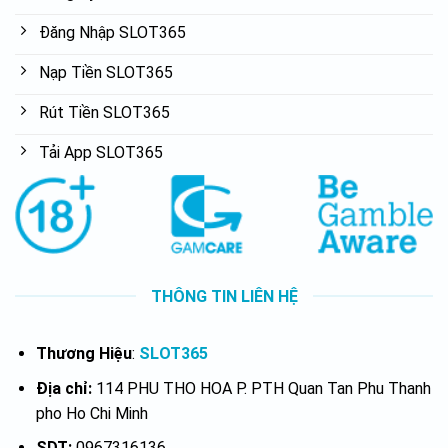
Đăng Nhập SLOT365
Nạp Tiền SLOT365
Rút Tiền SLOT365
Tải App SLOT365
THÔNG TIN LIÊN HỆ
Thương Hiệu
:
SLOT365
Địa chỉ:
114 PHU THO HOA P. PTH Quan Tan Phu Thanh
pho Ho Chi Minh
SDT:
0967316136