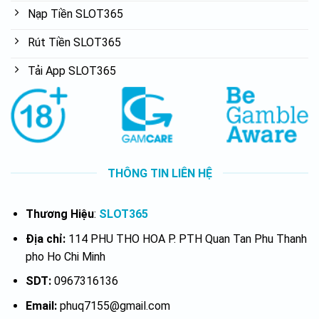
Nạp Tiền SLOT365
Rút Tiền SLOT365
Tải App SLOT365
THÔNG TIN LIÊN HỆ
Thương Hiệu
:
SLOT365
Địa chỉ:
114 PHU THO HOA P. PTH Quan Tan Phu Thanh
pho Ho Chi Minh
SDT:
0967316136
Email:
phuq7155@gmail.com