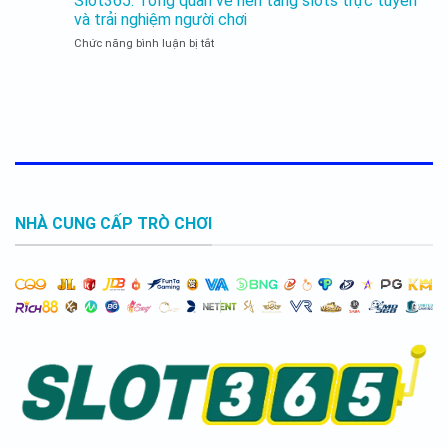
Slot365: Tổng quan về nền tảng slots trực tuyến
Khám
tuyến
và trải nghiệm người chơi
phá
hàng
Chức năng bình luận bị tắt
Slot365:
nền
đầu
Tổng
tảng
quan
trò
về
chơi
nền
slot
tảng
trực
slots
tuyến
trực
tuyến
và
trải
NHÀ CUNG CẤP TRÒ CHƠI
nghiệm
người
chơi