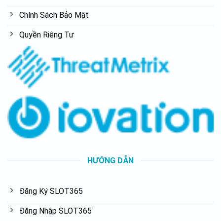
Chính Sách Bảo Mật
Quyền Riêng Tư
HƯỚNG DẪN
Đăng Ký SLOT365
Đăng Nhập SLOT365