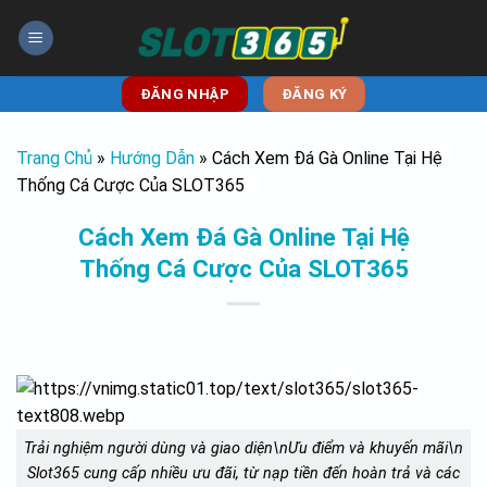
Skip
to
content
ĐĂNG NHẬP
ĐĂNG KÝ
Trang Chủ
»
Hướng Dẫn
»
Cách Xem Đá Gà Online Tại Hệ
Thống Cá Cược Của SLOT365
Cách Xem Đá Gà Online Tại Hệ
Thống Cá Cược Của SLOT365
Trải nghiệm người dùng và giao diện\n
Ưu điểm và khuyến mãi
\n
Slot365 cung cấp nhiều ưu đãi, từ nạp tiền đến hoàn trả và các