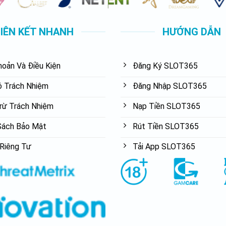
LIÊN KẾT NHANH
HƯỚNG DẪN
hoản Và Điều Kiện
Đăng Ký SLOT365
ó Trách Nhiệm
Đăng Nhập SLOT365
rừ Trách Nhiệm
Nạp Tiền SLOT365
Sách Bảo Mật
Rút Tiền SLOT365
Riêng Tư
Tải App SLOT365