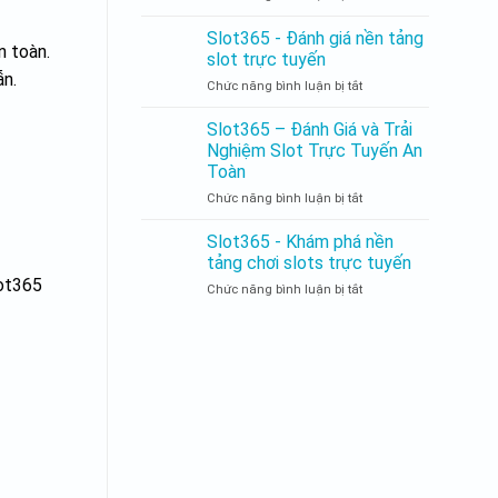
Nền
tuyến
tảng
Slot365 - Đánh giá nền tảng
hàng
n toàn.
trò
đầu
slot trực tuyến
chơi
cho
ẫn.
Chức năng bình luận bị tắt
Slot365
slot
người
-
trực
chơi
Đánh
Slot365 – Đánh Giá và Trải
tuyến
Việt
giá
đáng
Nghiệm Slot Trực Tuyến An
nền
tin
Toàn
tảng
cậy
Chức năng bình luận bị tắt
Slot365
slot
–
trực
Đánh
tuyến
Slot365 - Khám phá nền
Giá
tảng chơi slots trực tuyến
và
lot365
Chức năng bình luận bị tắt
Slot365
Trải
-
Nghiệm
Khám
Slot
phá
Trực
nền
Tuyến
tảng
An
chơi
Toàn
slots
trực
tuyến