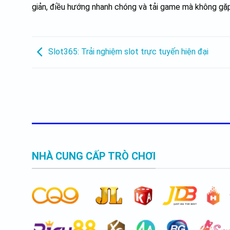
giản, điều hướng nhanh chóng và tải game mà không gặp
Slot365: Trải nghiệm slot trực tuyến hiện đại
NHÀ CUNG CẤP TRÒ CHƠI