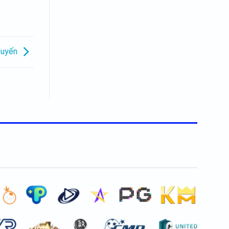
tuyến