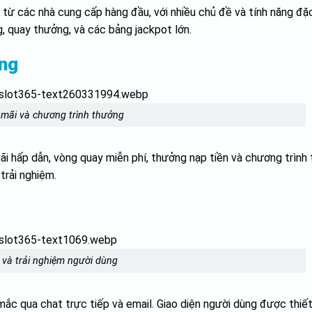
ừ các nhà cung cấp hàng đầu, với nhiều chủ đề và tính năng đặc
 quay thưởng, và các bảng jackpot lớn.
ởng
mãi và chương trình thưởng
i hấp dẫn, vòng quay miễn phí, thưởng nạp tiền và chương trình 
trải nghiệm.
 và trải nghiệm người dùng
mắc qua chat trực tiếp và email. Giao diện người dùng được thiết