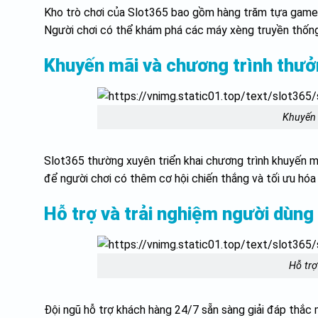
Kho trò chơi của Slot365 bao gồm hàng trăm tựa game t
Người chơi có thể khám phá các máy xèng truyền thống,
Khuyến mãi và chương trình thư
Khuyến 
Slot365 thường xuyên triển khai chương trình khuyến mã
để người chơi có thêm cơ hội chiến thắng và tối ưu hóa 
Hỗ trợ và trải nghiệm người dùng
Hỗ trợ
Đội ngũ hỗ trợ khách hàng 24/7 sẵn sàng giải đáp thắc 