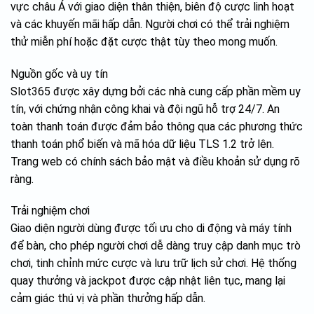
vực châu Á với giao diện thân thiện, biên độ cược linh hoạt
và các khuyến mãi hấp dẫn. Người chơi có thể trải nghiệm
thử miễn phí hoặc đặt cược thật tùy theo mong muốn.
Nguồn gốc và uy tín
Slot365 được xây dựng bởi các nhà cung cấp phần mềm uy
tín, với chứng nhận công khai và đội ngũ hỗ trợ 24/7. An
toàn thanh toán được đảm bảo thông qua các phương thức
thanh toán phổ biến và mã hóa dữ liệu TLS 1.2 trở lên.
Trang web có chính sách bảo mật và điều khoản sử dụng rõ
ràng.
Trải nghiệm chơi
Giao diện người dùng được tối ưu cho di động và máy tính
để bàn, cho phép người chơi dễ dàng truy cập danh mục trò
chơi, tinh chỉnh mức cược và lưu trữ lịch sử chơi. Hệ thống
quay thưởng và jackpot được cập nhật liên tục, mang lại
cảm giác thú vị và phần thưởng hấp dẫn.