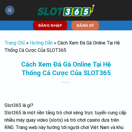
Skip
to
content
ĐĂNG NHẬP
ĐĂNG KÝ
Trang Chủ
»
Hướng Dẫn
»
Cách Xem Đá Gà Online Tại Hệ
Thống Cá Cược Của SLOT365
Cách Xem Đá Gà Online Tại Hệ
Thống Cá Cược Của SLOT365
Slot365 là gì?
Slot365 là một nền tảng trò chơi xèng trực tuyến cung cấp
nhiều máy quay video (slots) và trò chơi casino dựa trên
RNG. Trang web này hướng tới người chơi Việt Nam và khu