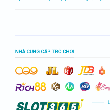
NHÀ CUNG CẤP TRÒ CHƠI