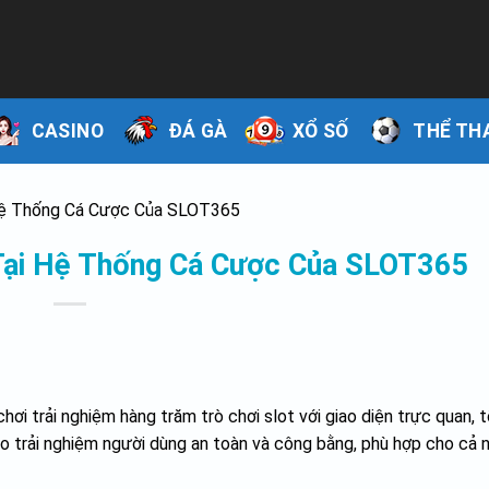
CASINO
ĐÁ GÀ
XỔ SỐ
THỂ TH
Hệ Thống Cá Cược Của SLOT365
Tại Hệ Thống Cá Cược Của SLOT365
ơi trải nghiệm hàng trăm trò chơi slot với giao diện trực quan, t
ào trải nghiệm người dùng an toàn và công bằng, phù hợp cho cả 