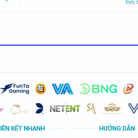
trực 
LIÊN KẾT NHANH
HƯỚNG DẪN