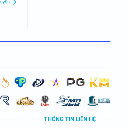
tuyến
THÔNG TIN LIÊN HỆ