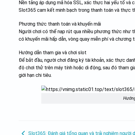
Nền tảng áp dụng mã hóa SSL, xác thực hai yếu tố và cá
Slot365 cam kết minh bạch trong thanh toán và thực t
Phương thức thanh toán và khuyến mãi
Người chơi có thể nạp rút qua nhiều phương thức như t
có khuyến mãi hấp dẫn, vòng quay miễn phí và chương tr
Hướng dẫn tham gia và chơi slot
Để bắt đầu, người chơi đăng ký tài khoản, xác thực danh
độ chơi thử trên máy tính hoặc di động, sau đó tham gia
giới hạn chi tiêu.
Hướng
Slot365: Đánh giá tổng quan và trải nghiệm người 