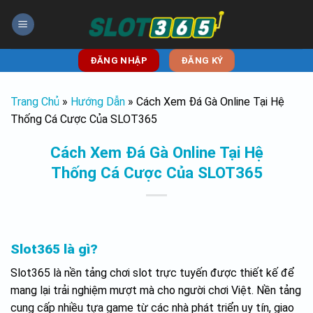
Skip
to
content
ĐĂNG NHẬP
ĐĂNG KÝ
Trang Chủ
»
Hướng Dẫn
»
Cách Xem Đá Gà Online Tại Hệ
Thống Cá Cược Của SLOT365
Cách Xem Đá Gà Online Tại Hệ
Thống Cá Cược Của SLOT365
Slot365 là gì?
Slot365 là nền tảng chơi slot trực tuyến được thiết kế để
mang lại trải nghiệm mượt mà cho người chơi Việt. Nền tảng
cung cấp nhiều tựa game từ các nhà phát triển uy tín, giao