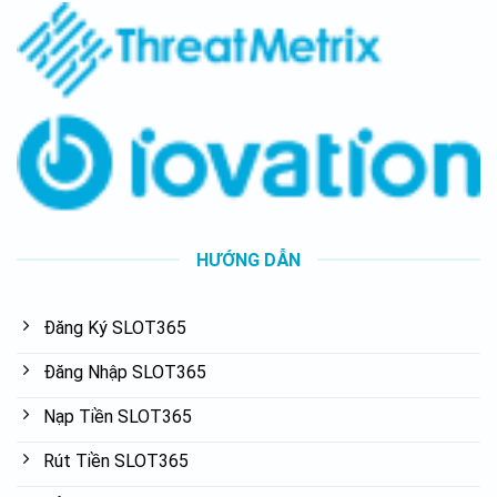
HƯỚNG DẪN
Đăng Ký SLOT365
Đăng Nhập SLOT365
Nạp Tiền SLOT365
Rút Tiền SLOT365