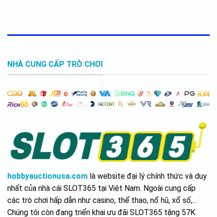
giá
tuyến
Việt
nền
đáng
tảng
tin
slot
cậy
trực
tuyến
NHÀ CUNG CẤP TRÒ CHƠI
hobbyauctionusa.com
là website đại lý chính thức và duy
nhất của nhà cái SLOT365 tại Việt Nam. Ngoài cung cấp
các trò chơi hấp dẫn như casino, thể thao, nổ hũ, xổ số,...
Chúng tôi còn đang triển khai ưu đãi SLOT365 tặng 57K